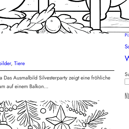
M
M
Pi
S
W
ilder
, 
Tiere
S
 Das Ausmalbild Silvesterparty zeigt eine fröhliche
sam auf einem Balkon…
N
A