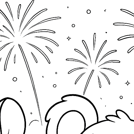
eue Kommentare
Steffi
zu
Manga Mädchen mit Teddy
18. Mai 2026
Hallo Larissa, schau mal, ob du ein paar auf
der Seite findest, die dir gefallen. Schreib auch
gerne, was genau…
Larissa bleher
zu
Manga Mädchen mit
Teddy
16. Mai 2026
Ich möchte bitte ein paar ausmalbilder
mädchen am besten so 5 Bilder bitte
Franzi92
zu
Süße Mäuse
Weihnachtsbäckerei
25. November 2025