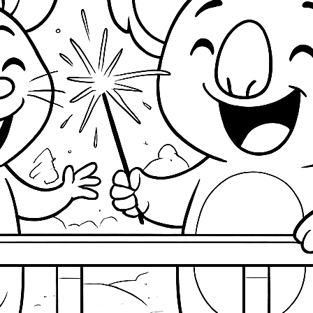
Aaaaaw die sind ja süß!
Danke sind
direkt runtergeladen die süßen Mäuschen
Susi
zu
Video: Vampir-Panda mit Buntstift
ausmalen
29. Oktober 2025
Wirklich süß, wie ihr beiden an dem Bild malt
und euch gegenseitig neckt. Ich wünsche euch
ein schönes Halloween!
uchen & finden
Blumen
Buntstift
Blüten
Baum
Bäume
mbus
Frühling
Halloween
ichhörnchen
Familie
Filzstift
Katze
ase
Kürbis
Kind
Kleid
Herz
Landschaft
Haus