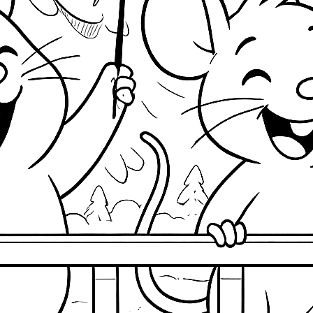
S
Ba
E
H