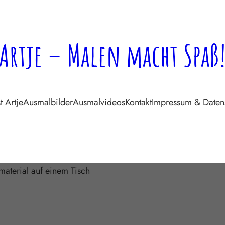
Artje – Malen macht Spaß
t Artje
Ausmalbilder
Ausmalvideos
Kontakt
Impressum & Daten