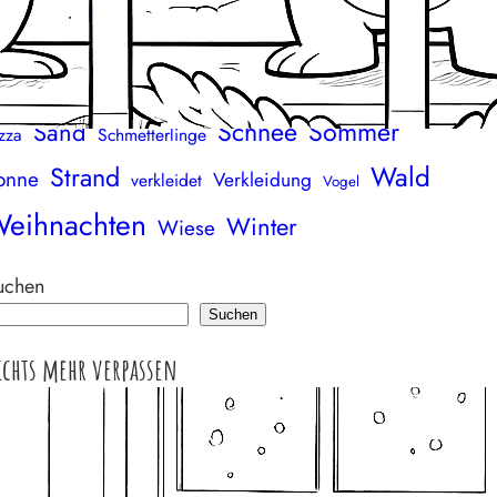
Mädchen
Meer
Maus
andala
Marker
Mutter
Panda
Ostern
äuse
Osterhase
Ornament
Osterei
Schnee
Sommer
Sand
zza
Schmetterlinge
Wald
Strand
onne
Verkleidung
verkleidet
Vogel
eihnachten
Winter
Wiese
uchen
Suchen
ichts mehr verpassen
bonniere unseren Newsletter.