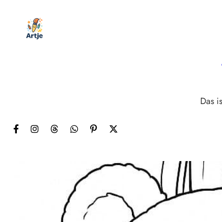
Zum
Inhalt
springen
Das is
