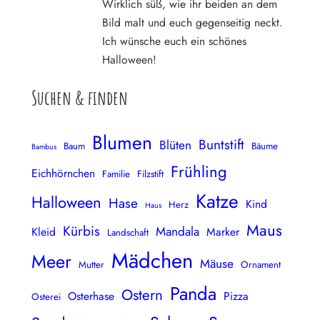
Wirklich süß, wie ihr beiden an dem
Bild malt und euch gegenseitig neckt.
Ich wünsche euch ein schönes
Halloween!
Suchen & finden
Blumen
Buntstift
Blüten
Baum
Bäume
Bambus
Frühling
Eichhörnchen
Familie
Filzstift
Katze
Halloween
Hase
Kind
Herz
Haus
Maus
Kürbis
Mandala
Kleid
Marker
Landschaft
Mädchen
Meer
Mäuse
Mutter
Ornament
Panda
Ostern
Osterhase
Pizza
Osterei