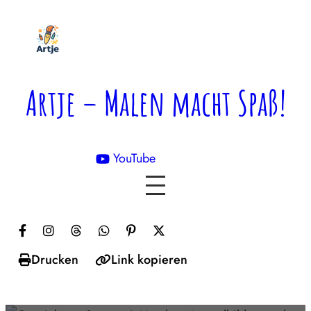
Zum
Inhalt
springen
Artje – Malen macht Spaß!
YouTube

Drucken
Link kopieren