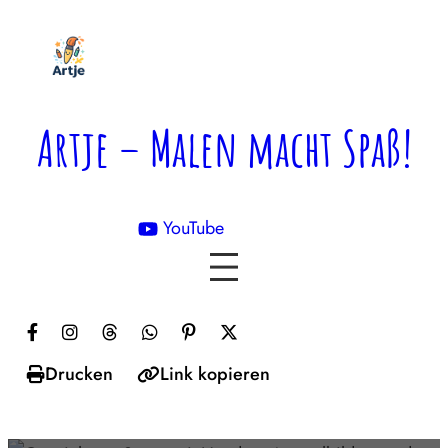
Zum
Inhalt
springen
Artje – Malen macht Spaß!
YouTube

Drucken
Link kopieren