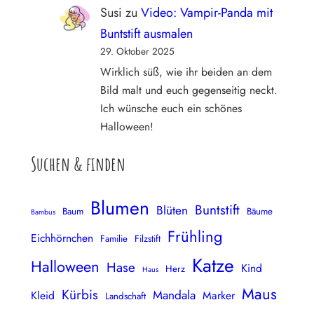
Susi
zu
Video: Vampir-Panda mit
Buntstift ausmalen
29. Oktober 2025
Wirklich süß, wie ihr beiden an dem
Bild malt und euch gegenseitig neckt.
Ich wünsche euch ein schönes
Halloween!
Suchen & finden
Blumen
Buntstift
Blüten
Baum
Bäume
Bambus
Frühling
Eichhörnchen
Familie
Filzstift
Katze
Halloween
Hase
Kind
Herz
Haus
Maus
Kürbis
Mandala
Kleid
Marker
Landschaft