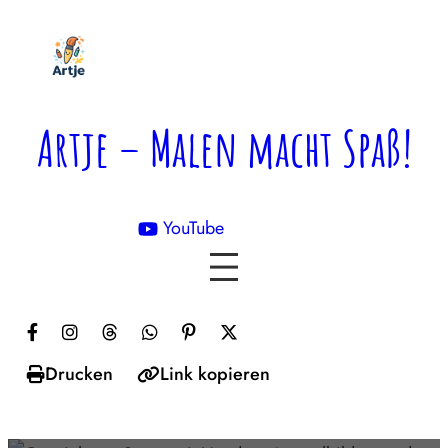
Zum
Inhalt
springen
Artje – Malen macht Spaß!
YouTube

Drucken
Link kopieren