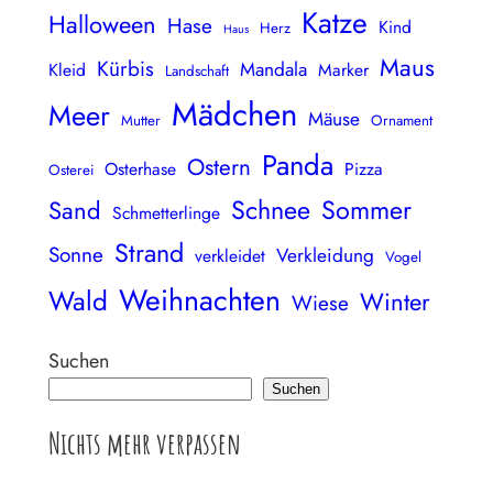
Katze
Halloween
Hase
Kind
Herz
Haus
Maus
Kürbis
Mandala
Kleid
Marker
Landschaft
Mädchen
Meer
Mäuse
Mutter
Ornament
Panda
Ostern
Osterhase
Pizza
Osterei
Schnee
Sommer
Sand
Schmetterlinge
Strand
Sonne
Verkleidung
verkleidet
Vogel
Weihnachten
Wald
Winter
Wiese
Suchen
Suchen
Nichts mehr verpassen