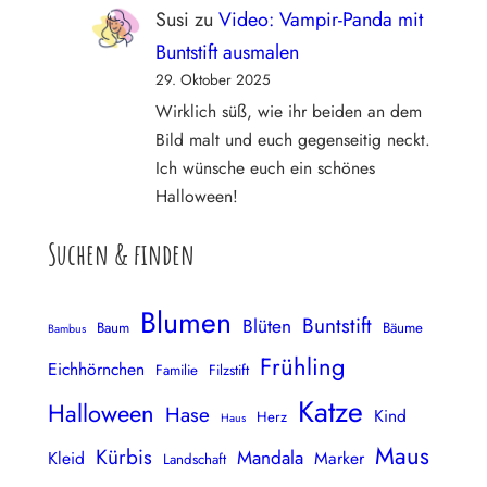
Susi
zu
Video: Vampir-Panda mit
Buntstift ausmalen
29. Oktober 2025
Wirklich süß, wie ihr beiden an dem
Bild malt und euch gegenseitig neckt.
Ich wünsche euch ein schönes
Halloween!
Suchen & finden
Blumen
Buntstift
Blüten
Baum
Bäume
Bambus
Frühling
Eichhörnchen
Familie
Filzstift
Katze
Halloween
Hase
Kind
Herz
Haus
Maus
Kürbis
Mandala
Kleid
Marker
Landschaft