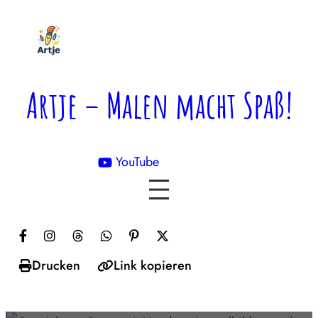
Zum
Inhalt
springen
Artje – Malen macht Spaß!
YouTube

Drucken
Link kopieren