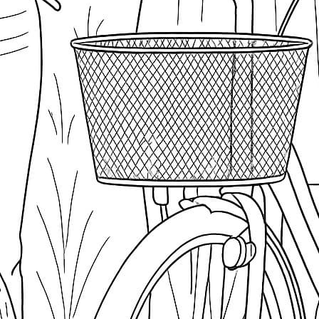
M
M
Pi
S
W
S
N
A