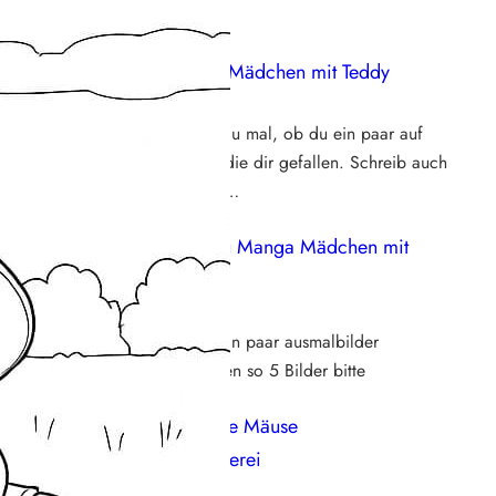
eue Kommentare
Steffi
zu
Manga Mädchen mit Teddy
18. Mai 2026
Hallo Larissa, schau mal, ob du ein paar auf
der Seite findest, die dir gefallen. Schreib auch
gerne, was genau…
Larissa bleher
zu
Manga Mädchen mit
Teddy
16. Mai 2026
Ich möchte bitte ein paar ausmalbilder
mädchen am besten so 5 Bilder bitte
Franzi92
zu
Süße Mäuse
Weihnachtsbäckerei
25. November 2025