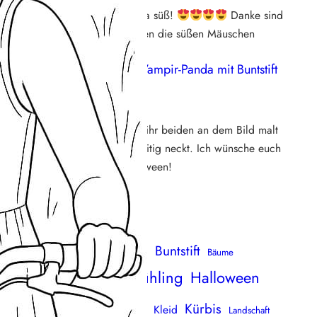
Aaaaaw die sind ja süß!
Danke sind
direkt runtergeladen die süßen Mäuschen
Susi
zu
Video: Vampir-Panda mit Buntstift
ausmalen
29. Oktober 2025
Wirklich süß, wie ihr beiden an dem Bild malt
und euch gegenseitig neckt. Ich wünsche euch
ein schönes Halloween!
uchen & finden
Blumen
Buntstift
Blüten
Baum
Bäume
mbus
Frühling
Halloween
ichhörnchen
Familie
Filzstift
Katze
ase
Kürbis
Kind
Kleid
Herz
Landschaft
Haus