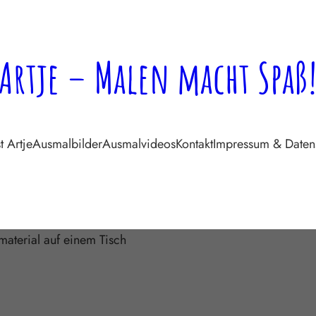
Artje – Malen macht Spaß
t Artje
Ausmalbilder
Ausmalvideos
Kontakt
Impressum & Daten