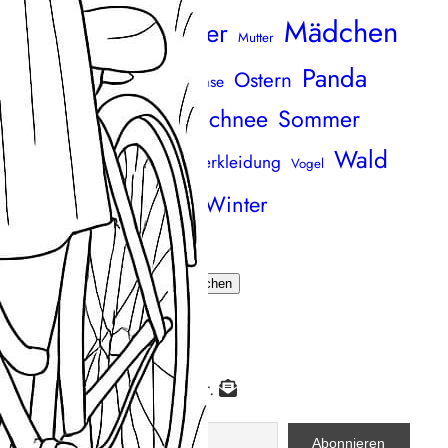
Mädchen
Meer
Maus
andala
Marker
Mutter
Panda
Ostern
äuse
Osterhase
Ornament
Osterei
Schnee
Sommer
Sand
zza
Schmetterlinge
Wald
Strand
onne
Verkleidung
verkleidet
Vogel
eihnachten
Winter
Wiese
uchen
Suchen
ichts mehr verpassen
bonniere unseren Newsletter.