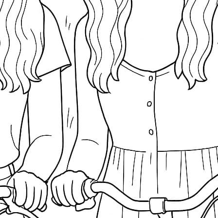
S
Ba
E
H