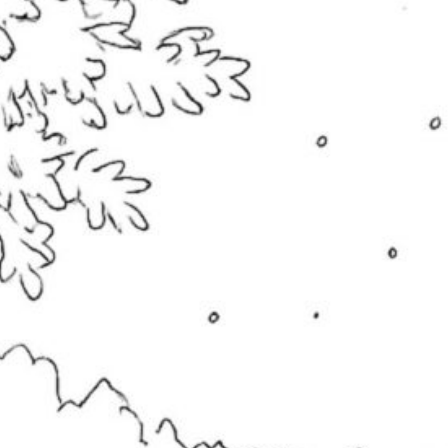
eue Kommentare
Steffi
zu
Manga Mädchen mit Teddy
18. Mai 2026
Hallo Larissa, schau mal, ob du ein paar auf
der Seite findest, die dir gefallen. Schreib auch
gerne, was genau…
Larissa bleher
zu
Manga Mädchen mit
Teddy
16. Mai 2026
Ich möchte bitte ein paar ausmalbilder
mädchen am besten so 5 Bilder bitte
Franzi92
zu
Süße Mäuse
Weihnachtsbäckerei
25. November 2025