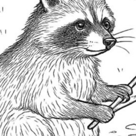
M
M
Pi
S
W
S
N
A