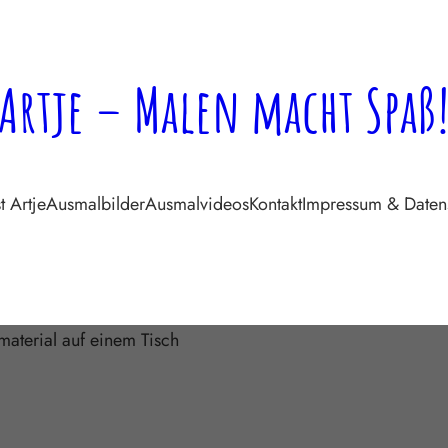
Artje – Malen macht Spaß
t Artje
Ausmalbilder
Ausmalvideos
Kontakt
Impressum & Daten