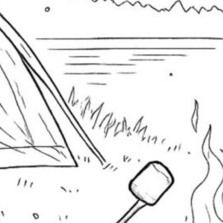
Aaaaaw die sind ja süß!
Danke sind
direkt runtergeladen die süßen Mäuschen
Susi
zu
Video: Vampir-Panda mit Buntstift
ausmalen
29. Oktober 2025
Wirklich süß, wie ihr beiden an dem Bild malt
und euch gegenseitig neckt. Ich wünsche euch
ein schönes Halloween!
uchen & finden
Blumen
Buntstift
Blüten
Baum
Bäume
mbus
Frühling
Halloween
ichhörnchen
Familie
Filzstift
Katze
ase
Kürbis
Kind
Kleid
Herz
Landschaft
Haus