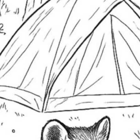
S
Ba
E
H