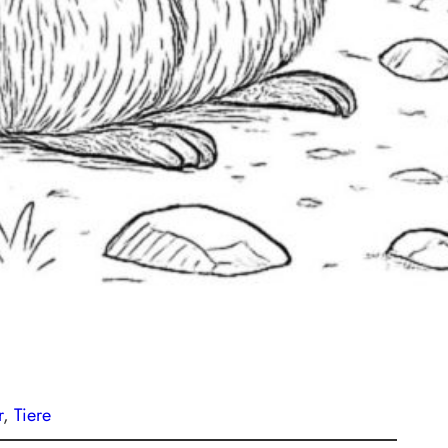
r
, 
Tiere