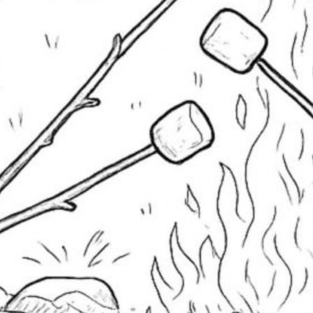
Mädchen
Meer
Maus
andala
Marker
Mutter
Panda
Ostern
äuse
Osterhase
Ornament
Osterei
Schnee
Sommer
Sand
zza
Schmetterlinge
Wald
Strand
onne
Verkleidung
verkleidet
Vogel
eihnachten
Winter
Wiese
uchen
Suchen
ichts mehr verpassen
bonniere unseren Newsletter.