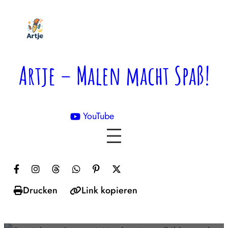
Zum
Inhalt
springen
Artje – Malen macht Spaß!
YouTube

Drucken
Link kopieren