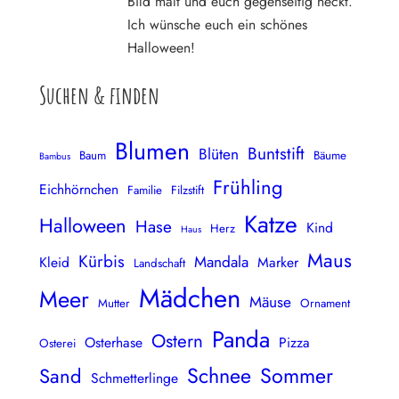
Bild malt und euch gegenseitig neckt.
Ich wünsche euch ein schönes
Halloween!
Suchen & finden
Blumen
Buntstift
Blüten
Baum
Bäume
Bambus
Frühling
Eichhörnchen
Familie
Filzstift
Katze
Halloween
Hase
Kind
Herz
Haus
Maus
Kürbis
Mandala
Kleid
Marker
Landschaft
Mädchen
Meer
Mäuse
Mutter
Ornament
Panda
Ostern
Osterhase
Pizza
Osterei
Schnee
Sommer
Sand
Schmetterlinge