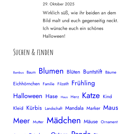
29. Oktober 2025
Wirklich süß, wie ihr beiden an dem
Bild malt und euch gegenseitig neckt.
Ich wünsche euch ein schönes
Halloween!
Suchen & finden
Blumen
Buntstift
Blüten
Baum
Bäume
Bambus
Frühling
Eichhörnchen
Familie
Filzstift
Katze
Halloween
Hase
Kind
Herz
Haus
Maus
Kürbis
Mandala
Kleid
Marker
Landschaft
Mädchen
Meer
Mäuse
Mutter
Ornament