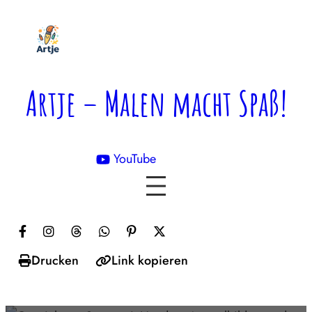
Zum
Inhalt
springen
Artje – Malen macht Spaß!
YouTube

Drucken
Link kopieren