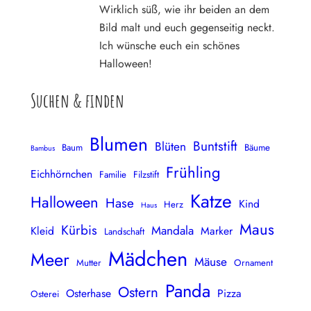
Wirklich süß, wie ihr beiden an dem
Bild malt und euch gegenseitig neckt.
Ich wünsche euch ein schönes
Halloween!
Suchen & finden
Blumen
Buntstift
Blüten
Baum
Bäume
Bambus
Frühling
Eichhörnchen
Familie
Filzstift
Katze
Halloween
Hase
Kind
Herz
Haus
Maus
Kürbis
Mandala
Kleid
Marker
Landschaft
Mädchen
Meer
Mäuse
Mutter
Ornament
Panda
Ostern
Osterhase
Pizza
Osterei