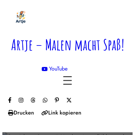
Zum
Inhalt
springen
Artje – Malen macht Spaß!
YouTube

Drucken
Link kopieren