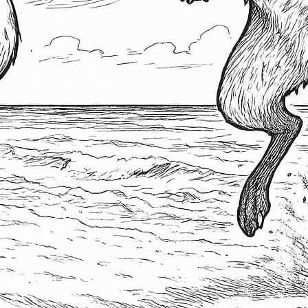
M
M
Pi
S
W
S
N
A