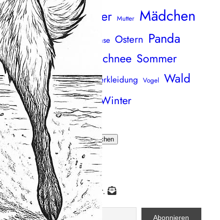
Mädchen
Meer
Maus
andala
Marker
Mutter
Panda
Ostern
äuse
Osterhase
Ornament
Osterei
Schnee
Sommer
Sand
zza
Schmetterlinge
Wald
Strand
onne
Verkleidung
verkleidet
Vogel
eihnachten
Winter
Wiese
uchen
Suchen
ichts mehr verpassen
bonniere unseren Newsletter.