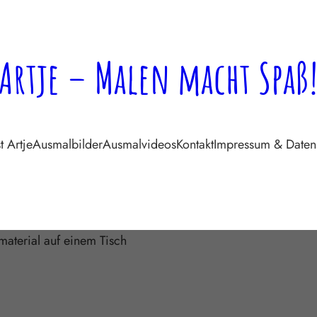
Artje – Malen macht Spaß
t Artje
Ausmalbilder
Ausmalvideos
Kontakt
Impressum & Daten