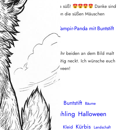
Aaaaaw die sind ja süß!
Danke sind
direkt runtergeladen die süßen Mäuschen
Susi
zu
Video: Vampir-Panda mit Buntstift
ausmalen
29. Oktober 2025
Wirklich süß, wie ihr beiden an dem Bild malt
und euch gegenseitig neckt. Ich wünsche euch
ein schönes Halloween!
uchen & finden
Blumen
Buntstift
Blüten
Baum
Bäume
mbus
Frühling
Halloween
ichhörnchen
Familie
Filzstift
Katze
ase
Kürbis
Kind
Kleid
Herz
Landschaft
Haus