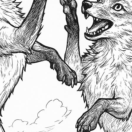
S
Ba
E
H