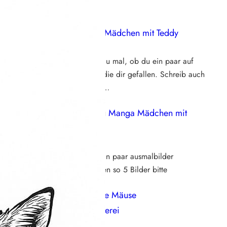
eue Kommentare
Steffi
zu
Manga Mädchen mit Teddy
18. Mai 2026
Hallo Larissa, schau mal, ob du ein paar auf
der Seite findest, die dir gefallen. Schreib auch
gerne, was genau…
Larissa bleher
zu
Manga Mädchen mit
Teddy
16. Mai 2026
Ich möchte bitte ein paar ausmalbilder
mädchen am besten so 5 Bilder bitte
Franzi92
zu
Süße Mäuse
Weihnachtsbäckerei
25. November 2025