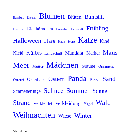
Blumen
Buntstift
Blüten
Baum
Bambus
Frühling
Eichhörnchen
Bäume
Familie
Filzstift
Katze
Halloween
Hase
Kind
Herz
Haus
Maus
Kürbis
Mandala
Kleid
Marker
Landschaft
Mädchen
Meer
Mäuse
Mutter
Ornament
Panda
Sand
Ostern
Osterhase
Pizza
Osterei
Schnee
Sommer
Sonne
Schmetterlinge
Wald
Strand
Verkleidung
verkleidet
Vogel
Weihnachten
Winter
Wiese
Suchen