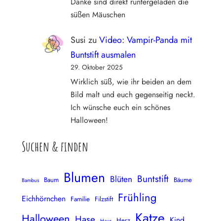
Danke sind direkt runtergeladen die
süßen Mäuschen
Susi
zu
Video: Vampir-Panda mit
Buntstift ausmalen
29. Oktober 2025
Wirklich süß, wie ihr beiden an dem
Bild malt und euch gegenseitig neckt.
Ich wünsche euch ein schönes
Halloween!
Suchen & finden
Blumen
Buntstift
Blüten
Baum
Bäume
Bambus
Frühling
Eichhörnchen
Familie
Filzstift
Katze
Halloween
Hase
Kind
Herz
Haus