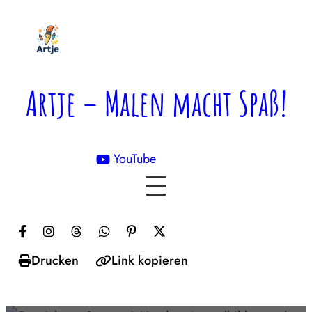
Zum
Inhalt
springen
Artje – Malen macht Spaß!
YouTube

Drucken
Link kopieren