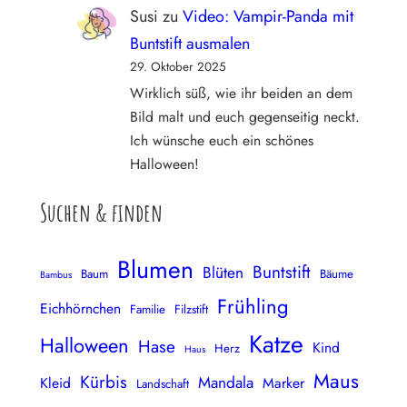
Susi
zu
Video: Vampir-Panda mit
Buntstift ausmalen
29. Oktober 2025
Wirklich süß, wie ihr beiden an dem
Bild malt und euch gegenseitig neckt.
Ich wünsche euch ein schönes
Halloween!
Suchen & finden
Blumen
Buntstift
Blüten
Baum
Bäume
Bambus
Frühling
Eichhörnchen
Familie
Filzstift
Katze
Halloween
Hase
Kind
Herz
Haus
Maus
Kürbis
Mandala
Kleid
Marker
Landschaft