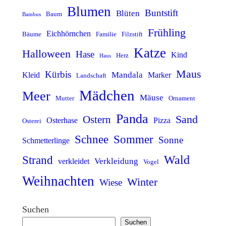
Blumen
Buntstift
Blüten
Baum
Bambus
Frühling
Eichhörnchen
Bäume
Familie
Filzstift
Katze
Halloween
Hase
Kind
Herz
Haus
Maus
Kürbis
Mandala
Kleid
Marker
Landschaft
Mädchen
Meer
Mäuse
Mutter
Ornament
Panda
Sand
Ostern
Osterhase
Pizza
Osterei
Schnee
Sommer
Sonne
Schmetterlinge
Wald
Strand
Verkleidung
verkleidet
Vogel
Weihnachten
Winter
Wiese
Suchen
Suchen