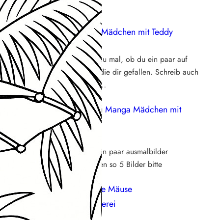
eue Kommentare
Steffi
zu
Manga Mädchen mit Teddy
18. Mai 2026
Hallo Larissa, schau mal, ob du ein paar auf
der Seite findest, die dir gefallen. Schreib auch
gerne, was genau…
Larissa bleher
zu
Manga Mädchen mit
Teddy
16. Mai 2026
Ich möchte bitte ein paar ausmalbilder
mädchen am besten so 5 Bilder bitte
Franzi92
zu
Süße Mäuse
Weihnachtsbäckerei
25. November 2025