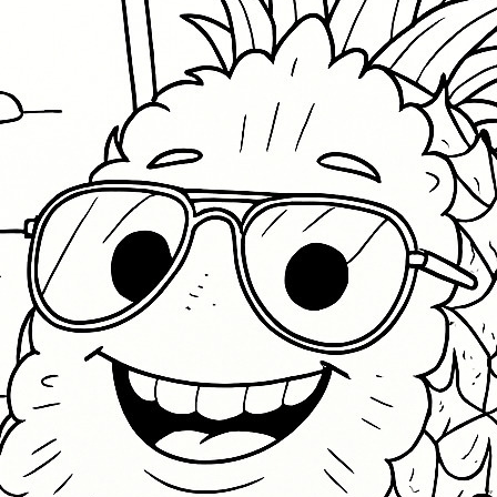
S
Ba
E
H