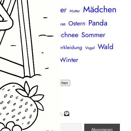
Mädchen
Meer
Maus
andala
Marker
Mutter
Panda
Ostern
äuse
Osterhase
Ornament
Osterei
Schnee
Sommer
Sand
zza
Schmetterlinge
Wald
Strand
onne
Verkleidung
verkleidet
Vogel
eihnachten
Winter
Wiese
uchen
Suchen
ichts mehr verpassen
bonniere unseren Newsletter.