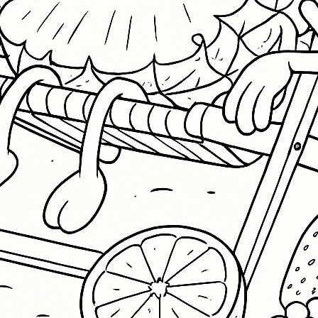
M
M
Pi
S
W
S
N
A