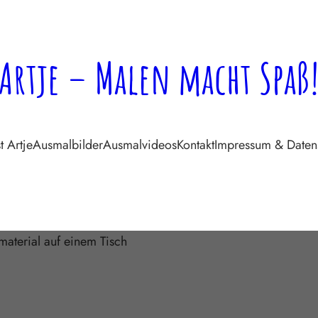
Artje – Malen macht Spaß
t Artje
Ausmalbilder
Ausmalvideos
Kontakt
Impressum & Daten