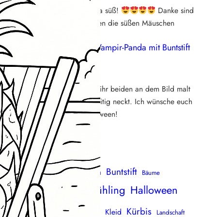
Aaaaaw die sind ja süß!
Danke sind
direkt runtergeladen die süßen Mäuschen
Susi
zu
Video: Vampir-Panda mit Buntstift
ausmalen
29. Oktober 2025
Wirklich süß, wie ihr beiden an dem Bild malt
und euch gegenseitig neckt. Ich wünsche euch
ein schönes Halloween!
uchen & finden
Blumen
Buntstift
Blüten
Baum
Bäume
mbus
Frühling
Halloween
ichhörnchen
Familie
Filzstift
Katze
ase
Kürbis
Kind
Kleid
Herz
Landschaft
Haus