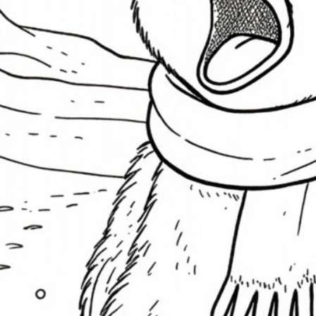
M
M
Pi
S
W
S
N
A