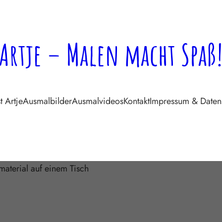
Artje – Malen macht Spaß
t Artje
Ausmalbilder
Ausmalvideos
Kontakt
Impressum & Daten