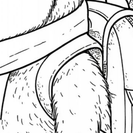
Mädchen
Meer
Maus
andala
Marker
Mutter
Panda
Ostern
äuse
Osterhase
Ornament
Osterei
Schnee
Sommer
Sand
zza
Schmetterlinge
Wald
Strand
onne
Verkleidung
verkleidet
Vogel
eihnachten
Winter
Wiese
uchen
Suchen
ichts mehr verpassen
bonniere unseren Newsletter.