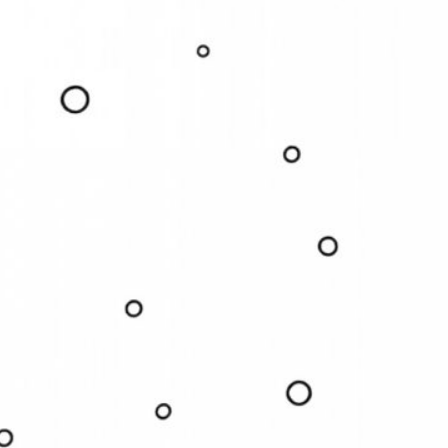
eue Kommentare
Steffi
zu
Manga Mädchen mit Teddy
18. Mai 2026
Hallo Larissa, schau mal, ob du ein paar auf
der Seite findest, die dir gefallen. Schreib auch
gerne, was genau…
Larissa bleher
zu
Manga Mädchen mit
Teddy
16. Mai 2026
Ich möchte bitte ein paar ausmalbilder
mädchen am besten so 5 Bilder bitte
Franzi92
zu
Süße Mäuse
Weihnachtsbäckerei
25. November 2025