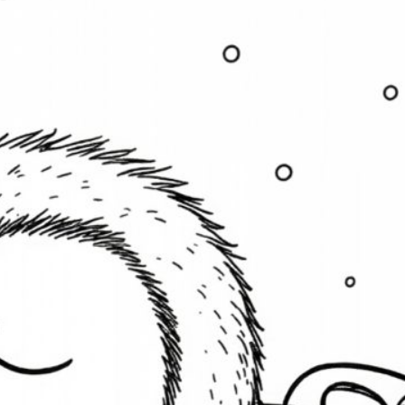
Aaaaaw die sind ja süß!
Danke sind
direkt runtergeladen die süßen Mäuschen
Susi
zu
Video: Vampir-Panda mit Buntstift
ausmalen
29. Oktober 2025
Wirklich süß, wie ihr beiden an dem Bild malt
und euch gegenseitig neckt. Ich wünsche euch
ein schönes Halloween!
uchen & finden
Blumen
Buntstift
Blüten
Baum
Bäume
mbus
Frühling
Halloween
ichhörnchen
Familie
Filzstift
Katze
ase
Kürbis
Kind
Kleid
Herz
Landschaft
Haus