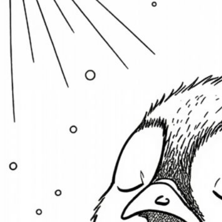
S
Ba
E
H