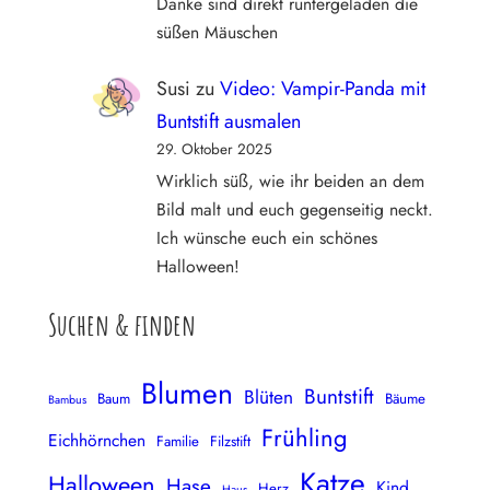
Danke sind direkt runtergeladen die
süßen Mäuschen
Susi
zu
Video: Vampir-Panda mit
Buntstift ausmalen
29. Oktober 2025
Wirklich süß, wie ihr beiden an dem
Bild malt und euch gegenseitig neckt.
Ich wünsche euch ein schönes
Halloween!
Suchen & finden
Blumen
Buntstift
Blüten
Baum
Bäume
Bambus
Frühling
Eichhörnchen
Familie
Filzstift
Katze
Halloween
Hase
Kind
Herz
Haus