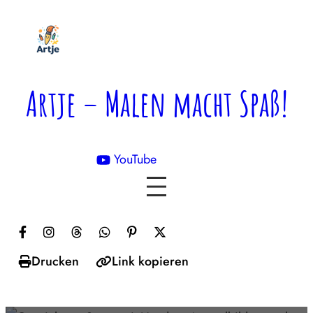
Zum
Inhalt
springen
Artje – Malen macht Spaß!
YouTube

Drucken
Link kopieren