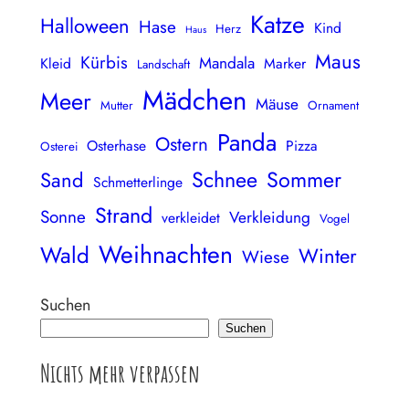
Katze
Halloween
Hase
Kind
Herz
Haus
Maus
Kürbis
Mandala
Kleid
Marker
Landschaft
Mädchen
Meer
Mäuse
Mutter
Ornament
Panda
Ostern
Osterhase
Pizza
Osterei
Schnee
Sommer
Sand
Schmetterlinge
Strand
Sonne
Verkleidung
verkleidet
Vogel
Weihnachten
Wald
Winter
Wiese
Suchen
Suchen
Nichts mehr verpassen