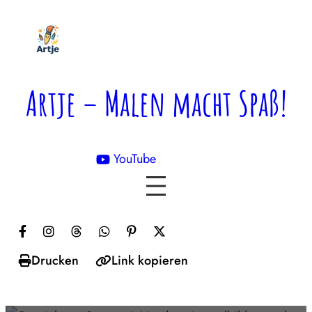
Zum
Inhalt
springen
Artje – Malen macht Spaß!
YouTube

Drucken
Link kopieren