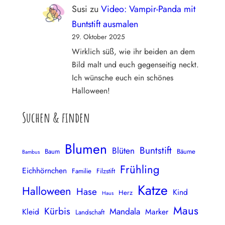
Susi
zu
Video: Vampir-Panda mit
Buntstift ausmalen
29. Oktober 2025
Wirklich süß, wie ihr beiden an dem
Bild malt und euch gegenseitig neckt.
Ich wünsche euch ein schönes
Halloween!
Suchen & finden
Blumen
Buntstift
Blüten
Baum
Bäume
Bambus
Frühling
Eichhörnchen
Familie
Filzstift
Katze
Halloween
Hase
Kind
Herz
Haus
Maus
Kürbis
Mandala
Kleid
Marker
Landschaft