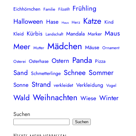
Frühling
Eichhörnchen
Familie
Filzstift
Katze
Halloween
Hase
Kind
Herz
Haus
Maus
Kürbis
Mandala
Kleid
Marker
Landschaft
Mädchen
Meer
Mäuse
Mutter
Ornament
Panda
Ostern
Osterhase
Pizza
Osterei
Schnee
Sommer
Sand
Schmetterlinge
Strand
Sonne
Verkleidung
verkleidet
Vogel
Weihnachten
Wald
Winter
Wiese
Suchen
Suchen