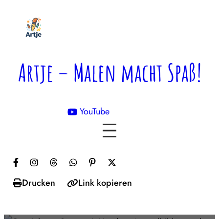
Zum
Inhalt
springen
Artje – Malen macht Spaß!
YouTube

Drucken
Link kopieren