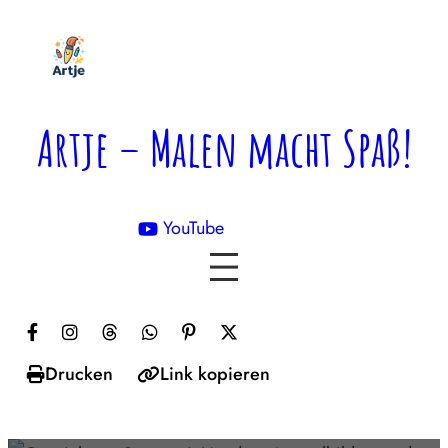
Zum
Inhalt
springen
Artje – Malen macht Spaß!
YouTube

Drucken
Link kopieren