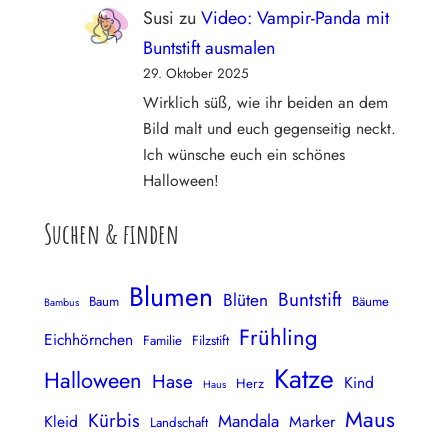
Susi
zu
Video: Vampir-Panda mit
Buntstift ausmalen
29. Oktober 2025
Wirklich süß, wie ihr beiden an dem
Bild malt und euch gegenseitig neckt.
Ich wünsche euch ein schönes
Halloween!
Suchen & finden
Blumen
Buntstift
Blüten
Baum
Bäume
Bambus
Frühling
Eichhörnchen
Familie
Filzstift
Katze
Halloween
Hase
Kind
Herz
Haus
Maus
Kürbis
Mandala
Kleid
Marker
Landschaft