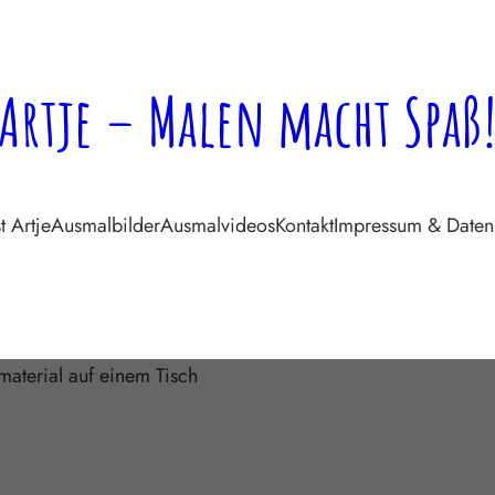
Artje – Malen macht Spaß
t Artje
Ausmalbilder
Ausmalvideos
Kontakt
Impressum & Daten