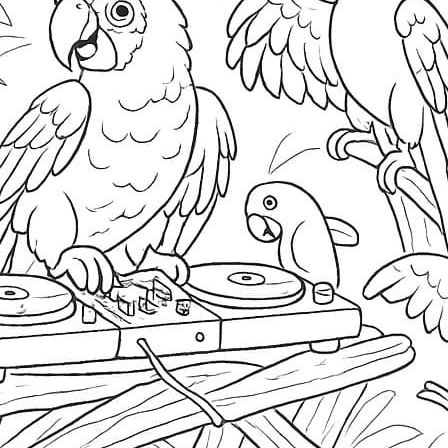
S
Ba
E
H