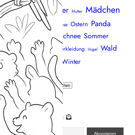
Mädchen
Meer
Maus
andala
Marker
Mutter
Panda
Ostern
äuse
Osterhase
Ornament
Osterei
Schnee
Sommer
Sand
zza
Schmetterlinge
Wald
Strand
onne
Verkleidung
verkleidet
Vogel
eihnachten
Winter
Wiese
uchen
Suchen
ichts mehr verpassen
bonniere unseren Newsletter.