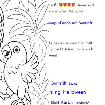
Aaaaaw die sind ja süß!
Danke sind
direkt runtergeladen die süßen Mäuschen
Susi
zu
Video: Vampir-Panda mit Buntstift
ausmalen
29. Oktober 2025
Wirklich süß, wie ihr beiden an dem Bild malt
und euch gegenseitig neckt. Ich wünsche euch
ein schönes Halloween!
uchen & finden
Blumen
Buntstift
Blüten
Baum
Bäume
mbus
Frühling
Halloween
ichhörnchen
Familie
Filzstift
Katze
ase
Kürbis
Kind
Kleid
Herz
Landschaft
Haus