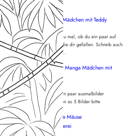
eue Kommentare
Steffi
zu
Manga Mädchen mit Teddy
18. Mai 2026
Hallo Larissa, schau mal, ob du ein paar auf
der Seite findest, die dir gefallen. Schreib auch
gerne, was genau…
Larissa bleher
zu
Manga Mädchen mit
Teddy
16. Mai 2026
Ich möchte bitte ein paar ausmalbilder
mädchen am besten so 5 Bilder bitte
Franzi92
zu
Süße Mäuse
Weihnachtsbäckerei
25. November 2025