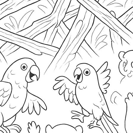
M
M
Pi
S
W
S
N
A