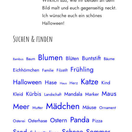
Wirklich süß, wie ihr beiden an dem
Bild malt und euch gegenseitig neckt.
Ich wünsche euch ein schönes
Halloween!
Suchen & finden
Blumen
Buntstift
Blüten
Baum
Bäume
Bambus
Frühling
Eichhörnchen
Familie
Filzstift
Katze
Halloween
Hase
Kind
Herz
Haus
Maus
Kürbis
Mandala
Kleid
Marker
Landschaft
Mädchen
Meer
Mäuse
Mutter
Ornament
Panda
Ostern
Osterhase
Pizza
Osterei
Schnee
Sommer
Sand