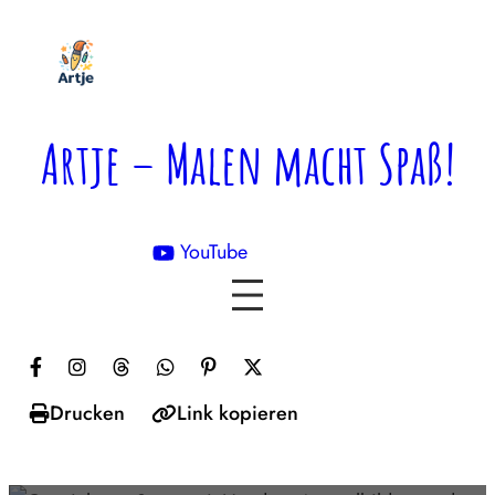
Zum
Inhalt
springen
Artje – Malen macht Spaß!
YouTube

Drucken
Link kopieren