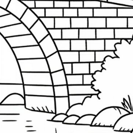
Mädchen
Meer
Maus
andala
Marker
Mutter
Panda
Ostern
äuse
Osterhase
Ornament
Osterei
Schnee
Sommer
Sand
zza
Schmetterlinge
Wald
Strand
onne
Verkleidung
verkleidet
Vogel
eihnachten
Winter
Wiese
uchen
Suchen
ichts mehr verpassen
bonniere unseren Newsletter.