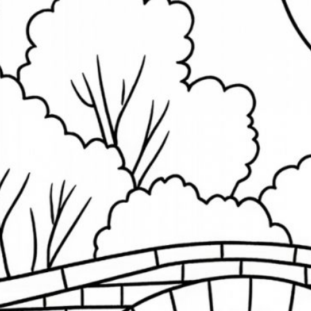
S
Ba
E
H