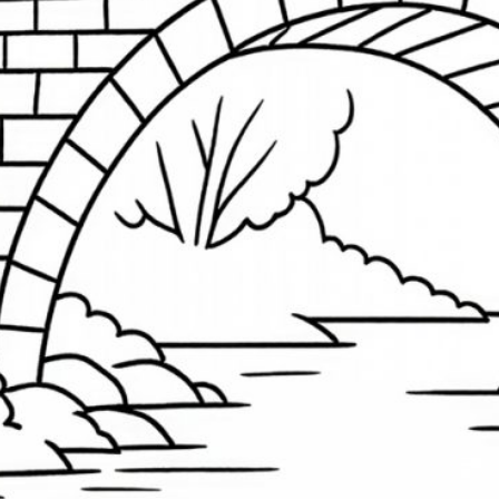
M
M
Pi
S
W
S
N
A