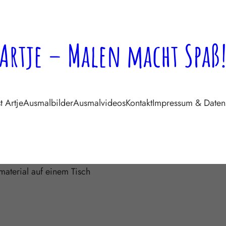
Artje – Malen macht Spaß
t Artje
Ausmalbilder
Ausmalvideos
Kontakt
Impressum & Daten