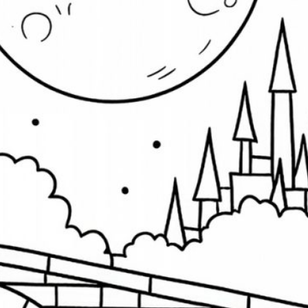
Aaaaaw die sind ja süß!
Danke sind
direkt runtergeladen die süßen Mäuschen
Susi
zu
Video: Vampir-Panda mit Buntstift
ausmalen
29. Oktober 2025
Wirklich süß, wie ihr beiden an dem Bild malt
und euch gegenseitig neckt. Ich wünsche euch
ein schönes Halloween!
uchen & finden
Blumen
Buntstift
Blüten
Baum
Bäume
mbus
Frühling
Halloween
ichhörnchen
Familie
Filzstift
Katze
ase
Kürbis
Kind
Kleid
Herz
Landschaft
Haus