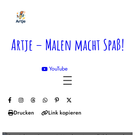
Zum
Inhalt
springen
Artje – Malen macht Spaß!
YouTube

Drucken
Link kopieren