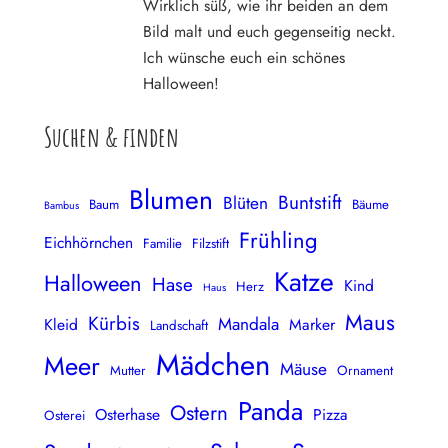
Wirklich süß, wie ihr beiden an dem
Bild malt und euch gegenseitig neckt.
Ich wünsche euch ein schönes
Halloween!
Suchen & finden
Blumen
Buntstift
Blüten
Baum
Bäume
Bambus
Frühling
Eichhörnchen
Familie
Filzstift
Katze
Halloween
Hase
Kind
Herz
Haus
Maus
Kürbis
Mandala
Kleid
Marker
Landschaft
Mädchen
Meer
Mäuse
Mutter
Ornament
Panda
Ostern
Osterhase
Pizza
Osterei