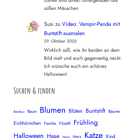
Danke sind direkt runtergeladen die
süßen Mäuschen
Susi
zu
Video: Vampir-Panda mit
Buntstift ausmalen
29. Oktober 2025
Wirklich süß, wie ihr beiden an dem
Bild malt und euch gegenseitig neckt.
Ich wünsche euch ein schönes
Halloween!
Suchen & finden
Blumen
Buntstift
Blüten
Baum
Bäume
Bambus
Frühling
Eichhörnchen
Familie
Filzstift
Katze
Halloween
Hase
Kind
Herz
Haus