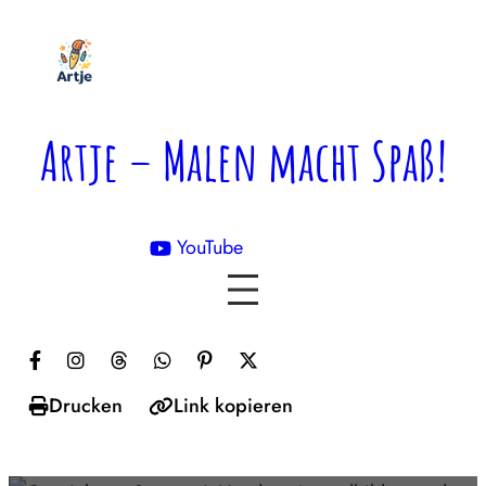
Zum
Inhalt
springen
Artje – Malen macht Spaß!
YouTube

Drucken
Link kopieren