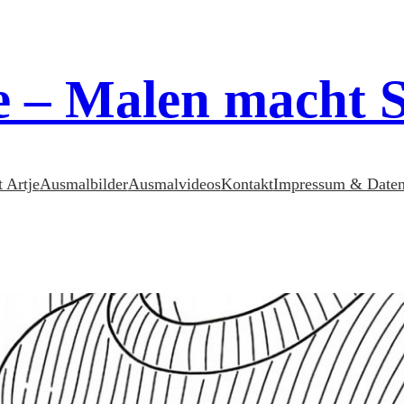
e – Malen macht 
t Artje
Ausmalbilder
Ausmalvideos
Kontakt
Impressum & Daten