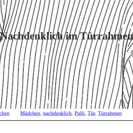
Nachdenklich im Türrahme
chen
Mädchen
, 
nachdenklich
, 
Pulli
, 
Tür
, 
Türrahmen