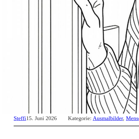
Steffi
15. Juni 2026
Kategorie:
Ausmalbilder
, 
Mens