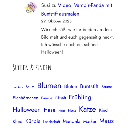
Susi
zu
Video: Vampir-Panda mit
Buntstift ausmalen
29. Oktober 2025
Wirklich süß, wie ihr beiden an dem
Bild malt und euch gegenseitig neckt.
Ich wünsche euch ein schönes
Halloween!
Suchen & finden
Blumen
Buntstift
Blüten
Baum
Bäume
Bambus
Frühling
Eichhörnchen
Familie
Filzstift
Katze
Halloween
Hase
Kind
Herz
Haus
Maus
Kürbis
Mandala
Kleid
Marker
Landschaft