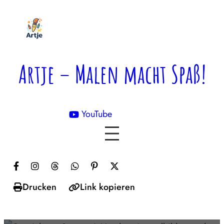
Zum
Inhalt
springen
Artje – Malen macht Spaß!
YouTube

Drucken
Link kopieren