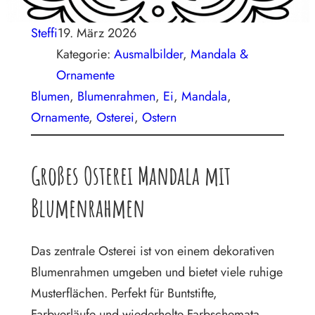
Steffi
19. März 2026
Kategorie:
Ausmalbilder
, 
Mandala &
Ornamente
Blumen
, 
Blumenrahmen
, 
Ei
, 
Mandala
, 
Ornamente
, 
Osterei
, 
Ostern
Großes Osterei Mandala mit
Blumenrahmen
Das zentrale Osterei ist von einem dekorativen
Blumenrahmen umgeben und bietet viele ruhige
Musterflächen. Perfekt für Buntstifte,
Farbverläufe und wiederholte Farbschemata.