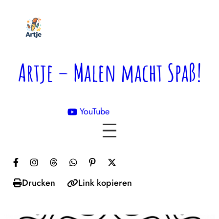
Zum
Inhalt
springen
Artje – Malen macht Spaß!
YouTube

Drucken
Link kopieren