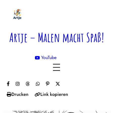
Zum
Inhalt
springen
Artje – Malen macht Spaß!
YouTube

Drucken
Link kopieren